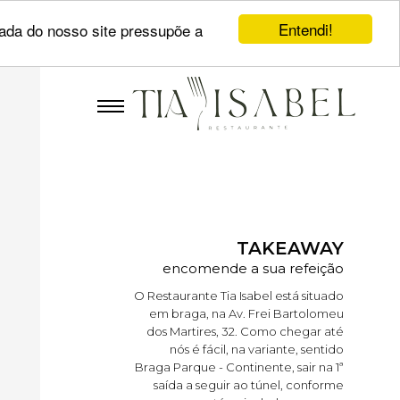
Entendi!
uada do nosso site pressupõe a
TAKEAWAY
encomende a sua refeição
O Restaurante Tia Isabel está situado
em braga, na Av. Frei Bartolomeu
dos Martires, 32. Como chegar até
nós é fácil, na variante, sentido
Braga Parque - Continente, sair na 1ª
saída a seguir ao túnel, conforme