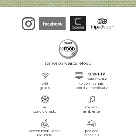
somos parceiros refood
wifi
tv com canais
grátis
sporttv e benficatv
ar
música
condicionado
ambiente
acesso mobilidade
pedidos
reduzida
especiais