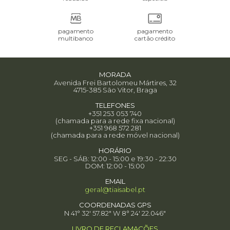
pagamento
pagamento
multibanco
cartão crédito
MORADA
Avenida Frei Bartolomeu Mártires, 32
4715-385 São Vitor, Braga
TELEFONES
+351 253 053 740
(chamada para a rede fixa nacional)
+351 968 572 281
(chamada para a rede móvel nacional)
HORÁRIO
SEG - SÁB: 12:00 - 15:00 e 19:30 - 22:30
DOM: 12:00 - 15:00
EMAIL
geral@tiaisabel.pt
COORDENADAS GPS
N 41° 32' 57.82" W 8° 24' 22.046"
LIVRO DE RECLAMAÇÕES