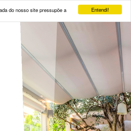
Entendi!
uada do nosso site pressupõe a